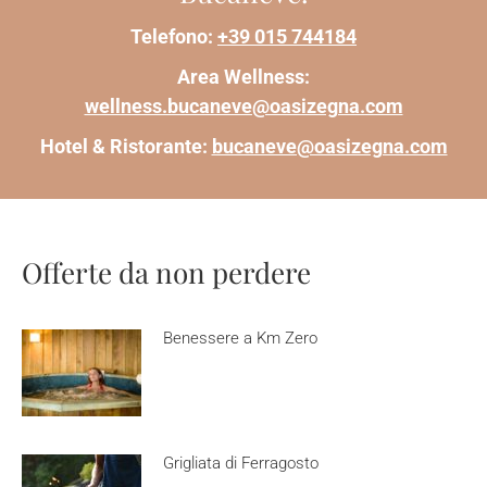
Telefono:
+39 015 744184
Area Wellness:
wellness.bucaneve@oasizegna.com
Hotel & Ristorante:
bucaneve@oasizegna.com
Offerte da non perdere
Benessere a Km Zero
Grigliata di Ferragosto