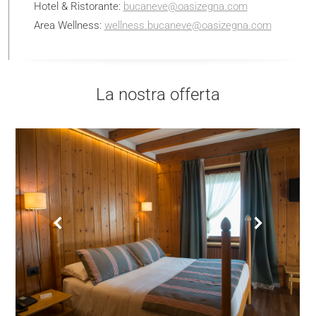
Hotel & Ristorante:
bucaneve@oasizegna.com
Area Wellness:
wellness.bucaneve@oasizegna.com
La nostra offerta