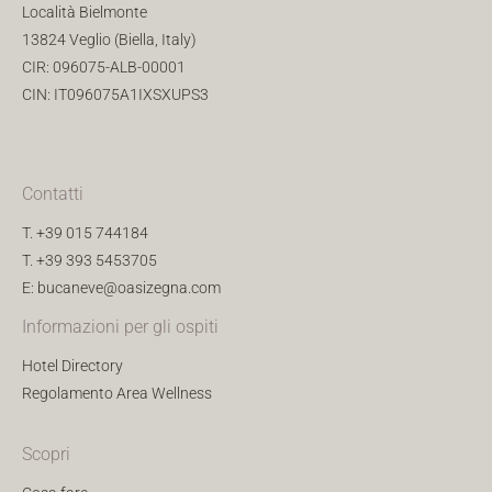
Località Bielmonte
13824 Veglio (Biella, Italy)
CIR: 096075-ALB-00001
CIN: IT096075A1IXSXUPS3
Contatti
T.
+39 015 744184
T.
+39 393 5453705
E:
bucaneve@oasizegna.com
Informazioni per gli ospiti
Hotel Directory
Regolamento Area Wellness
Scopri