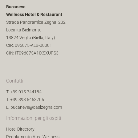
Bucaneve
Wellness Hotel & Restaurant
Strada Panoramica Zegna, 232
Località Bielmonte
13824 Veglio (Biella, Italy)
CIR: 096075-ALB-00001
CIN: IT096075A1IXSXUPS3
Contatti
T.
+39 015 744184
T.
+39 393 5453705
E:
bucaneve@oasizegna.com
Informazioni per gli ospiti
Hotel Directory
Regolamento Area Wellness