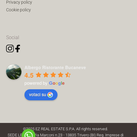
Privacy policy
Cookie policy
Social
Albergo Ristorante Bucaneve
4.5
powered by
G
o
o
g
l
e
votaci su
©2025 EZ REAL ESTATE S.P.A. All rights reserved.
SEDE LEGALE: Via Marconi n.23 - 13835 Trivero (BI) Reg. Imprese di