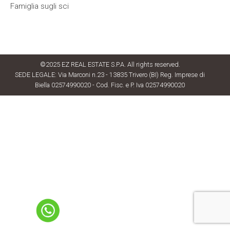
Famiglia sugli sci
©2025 EZ REAL ESTATE S.P.A. All rights reserved.
SEDE LEGALE: Via Marconi n.23 - 13835 Trivero (BI) Reg. Imprese di
Biella 02574990020 - Cod. Fisc. e P. Iva 02574990020