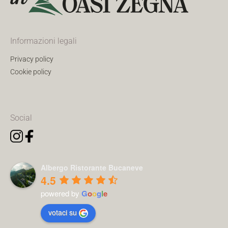
Informazioni legali
Privacy policy
Cookie policy
Social
Albergo Ristorante Bucaneve
4.5
powered by
G
o
o
g
l
e
votaci su