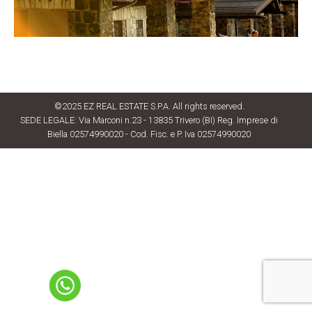
©2025 EZ REAL ESTATE S.P.A. All rights reserved.
SEDE LEGALE: Via Marconi n.23 - 13835 Trivero (BI) Reg. Imprese di
Biella 02574990020 - Cod. Fisc. e P. Iva 02574990020