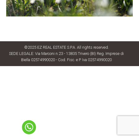
©2025 EZ REAL ESTATE S.P.A. All rights reserved.
SEDE LEGALE: Via Marconi n.23 - 13835 Trivero (BI) Reg. Imprese di
Biella 02574990020 - Cod. Fisc. e P. Iva 02574990020