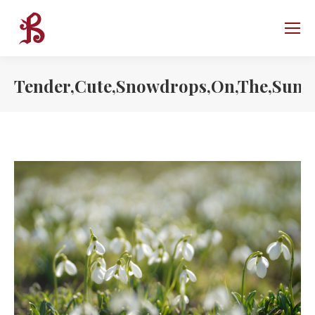
Tender,Cute,Snowdrops,On,The,Sunny