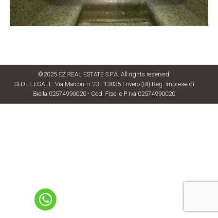
©2025 EZ REAL ESTATE S.P.A. All rights reserved.
SEDE LEGALE: Via Marconi n.23 - 13835 Trivero (BI) Reg. Imprese di
Biella 02574990020 - Cod. Fisc. e P. Iva 02574990020