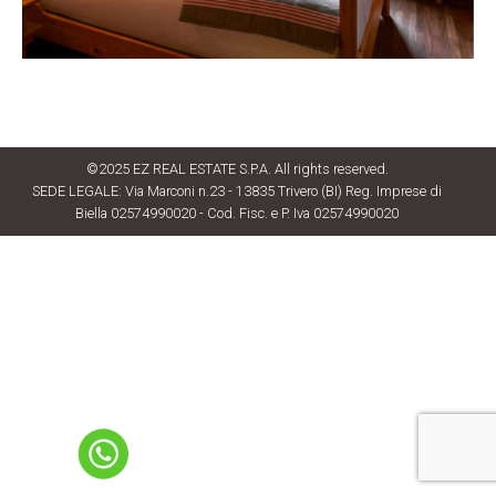
©2025 EZ REAL ESTATE S.P.A. All rights reserved.
SEDE LEGALE: Via Marconi n.23 - 13835 Trivero (BI) Reg. Imprese di
Biella 02574990020 - Cod. Fisc. e P. Iva 02574990020