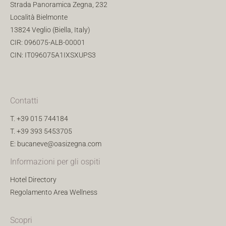
Strada Panoramica Zegna, 232
Località Bielmonte
13824 Veglio (Biella, Italy)
CIR: 096075-ALB-00001
CIN: IT096075A1IXSXUPS3
Contatti
T.
+39 015 744184
T.
+39 393 5453705
E:
bucaneve@oasizegna.com
Informazioni per gli ospiti
Hotel Directory
Regolamento Area Wellness
Scopri