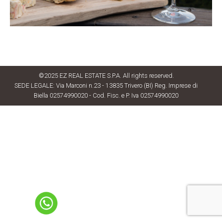
©2025 EZ REAL ESTATE S.P.A. All rights reserved.
SEDE LEGALE: Via Marconi n.23 - 13835 Trivero (BI) Reg. Imprese di
Biella 02574990020 - Cod. Fisc. e P. Iva 02574990020