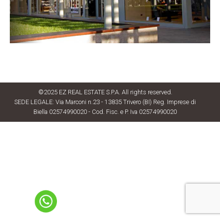
©2025 EZ REAL ESTATE S.P.A. All rights reserved.
SEDE LEGALE: Via Marconi n.23 - 13835 Trivero (BI) Reg. Imprese di
Biella 02574990020 - Cod. Fisc. e P. Iva 02574990020