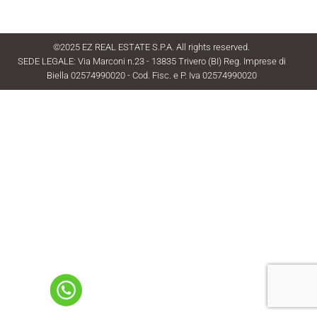
©2025 EZ REAL ESTATE S.P.A. All rights reserved.
SEDE LEGALE: Via Marconi n.23 - 13835 Trivero (BI) Reg. Imprese di
Biella 02574990020 - Cod. Fisc. e P. Iva 02574990020