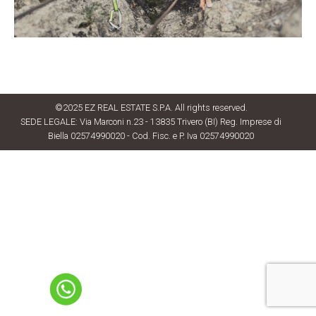
©2025 EZ REAL ESTATE S.P.A. All rights reserved.
SEDE LEGALE: Via Marconi n.23 - 13835 Trivero (BI) Reg. Imprese di
Biella 02574990020 - Cod. Fisc. e P. Iva 02574990020