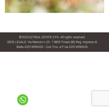
©2025 EZ REAL ESTATE S.P.A. All rights reserved.
SEDE LEGALE: Via Marconi n.23 - 13835 Trivero (BI) Reg. Imprese di
Biella 02574990020 - Cod. Fisc. e P. Iva 02574990020