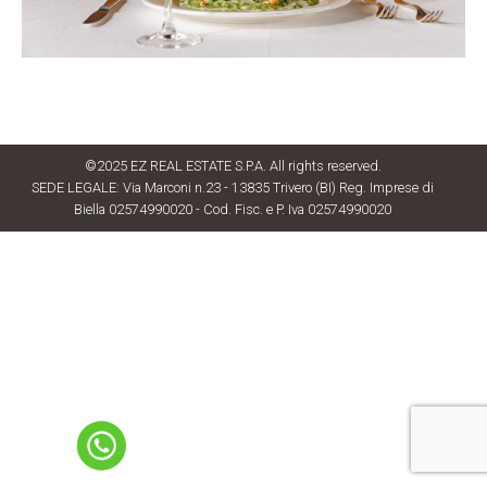
©2025 EZ REAL ESTATE S.P.A. All rights reserved.
SEDE LEGALE: Via Marconi n.23 - 13835 Trivero (BI) Reg. Imprese di
Biella 02574990020 - Cod. Fisc. e P. Iva 02574990020