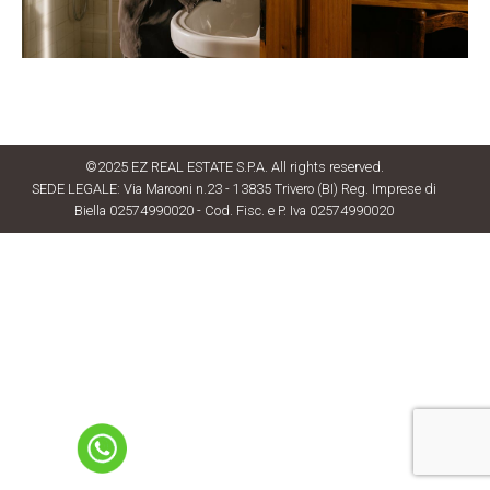
©2025 EZ REAL ESTATE S.P.A. All rights reserved.
SEDE LEGALE: Via Marconi n.23 - 13835 Trivero (BI) Reg. Imprese di
Biella 02574990020 - Cod. Fisc. e P. Iva 02574990020