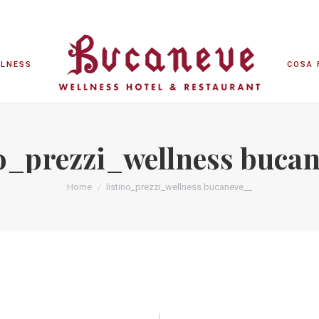
LLNESS
COSA 
LLNESS
COSA 
no_prezzi_wellness buca
Home
listino_prezzi_wellness bucaneve__