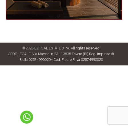
©2025 EZ REAL ESTATE S.P.A. All rights reserved.
SEDE LEGALE: Via Marconi n.23 - 13835 Trivero (BI) Reg. Imprese di
Biella 02574990020 - Cod. Fisc. e P. Iva 02574990020