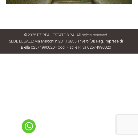
©2025 EZ REAL ESTATE S.P.A. All rights reserved.
SEDE LEGALE: Via Marconi n.23 - 13835 Trivero (BI) Reg. Imprese di
Biella 02574990020 - Cod. Fisc. e P. Iva 02574990020