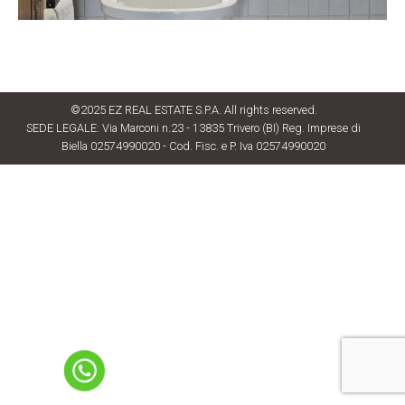
©2025 EZ REAL ESTATE S.P.A. All rights reserved.
SEDE LEGALE: Via Marconi n.23 - 13835 Trivero (BI) Reg. Imprese di
Biella 02574990020 - Cod. Fisc. e P. Iva 02574990020