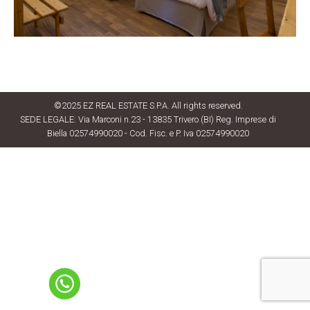
©2025 EZ REAL ESTATE S.P.A. All rights reserved.
SEDE LEGALE: Via Marconi n.23 - 13835 Trivero (BI) Reg. Imprese di
Biella 02574990020 - Cod. Fisc. e P. Iva 02574990020