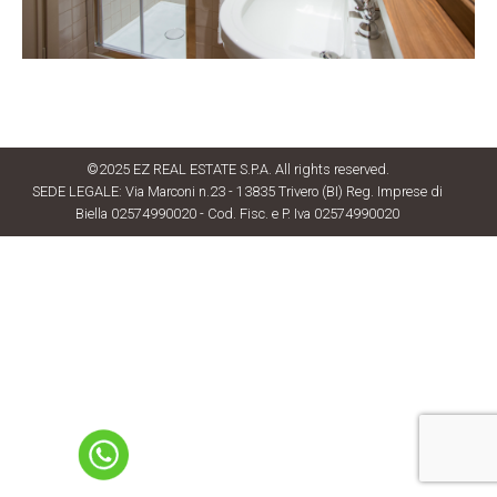
©2025 EZ REAL ESTATE S.P.A. All rights reserved.
SEDE LEGALE: Via Marconi n.23 - 13835 Trivero (BI) Reg. Imprese di
Biella 02574990020 - Cod. Fisc. e P. Iva 02574990020