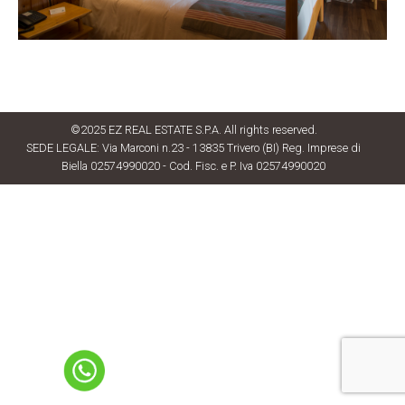
©2025 EZ REAL ESTATE S.P.A. All rights reserved.
SEDE LEGALE: Via Marconi n.23 - 13835 Trivero (BI) Reg. Imprese di
Biella 02574990020 - Cod. Fisc. e P. Iva 02574990020