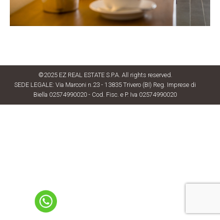
©2025 EZ REAL ESTATE S.P.A. All rights reserved.
SEDE LEGALE: Via Marconi n.23 - 13835 Trivero (BI) Reg. Imprese di
Biella 02574990020 - Cod. Fisc. e P. Iva 02574990020