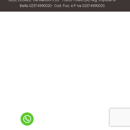
Biella 02574990020 - Cod. Fisc. e P. Iva 02574990020