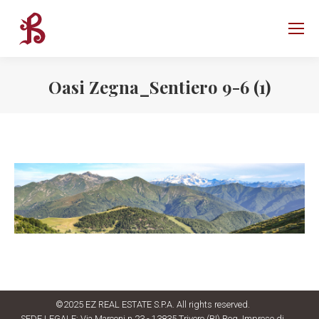
Oasi Zegna_Sentiero 9-6 (1)
©2025 EZ REAL ESTATE S.P.A. All rights reserved.
SEDE LEGALE: Via Marconi n.23 - 13835 Trivero (BI) Reg. Imprese di